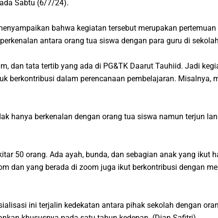
pada Sabtu (6/7/24).
 menyampaikan bahwa kegiatan tersebut merupakan pertemuan o
erkenalan antara orang tua siswa dengan para guru di sekolah
am, dan tata tertib yang ada di PG&TK Daarut Tauhiid. Jadi ke
 untuk berkontribusi dalam perencanaan pembelajaran. Misalny
dak hanya berkenalan dengan orang tua siswa namun terjun lang
kitar 50 orang. Ada ayah, bunda, dan sebagian anak yang ikut h
om dan yang berada di zoom juga ikut berkontribusi dengan me
ialisasi ini terjalin kedekatan antara pihak sekolah dengan or
alankan khususnya pada satu tahun kedepan.
(Dian Safitri)