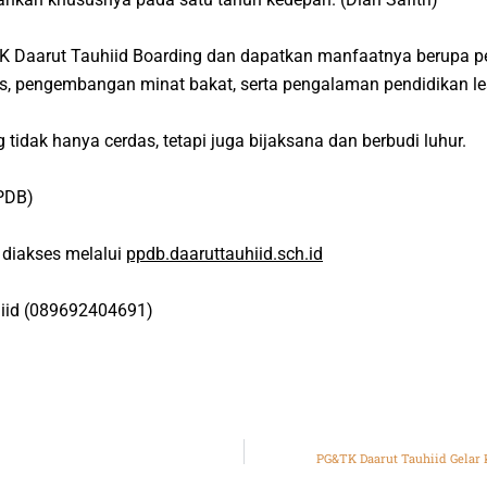
TK Daarut Tauhiid Boarding dan dapatkan manfaatnya berupa pe
ius, pengembangan minat bakat, serta pengalaman pendidikan
l
idak hanya cerdas, tetapi juga bijaksana dan berbudi luhur.
PPDB)
 diakses melalui
ppdb.daaruttauhiid.sch.id
iid (089692404691)
PG&TK Daarut Tauhiid Gelar 