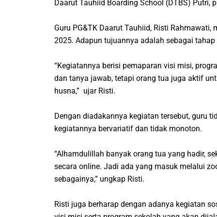
Daarut Tauhiid Boarding School (DTBS) Putri, 
Guru PG&TK Daarut Tauhiid, Risti Rahmawati,
2025. Adapun tujuannya adalah sebagai tahap p
“Kegiatannya berisi pemaparan visi misi, progr
dan tanya jawab, tetapi orang tua juga aktif
husna,” ujar Risti.
Dengan diadakannya kegiatan tersebut, guru ti
kegiatannya bervariatif dan tidak monoton.
“Alhamdulillah banyak orang tua yang hadir, se
secara online. Jadi ada yang masuk melalui zo
sebagainya,” ungkap Risti.
Risti juga berharap dengan adanya kegiatan sos
visi misi serta program sekolah yang akan dij