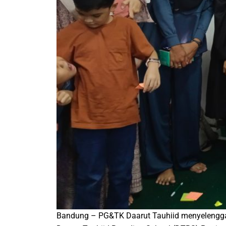
Bandung
– PG&TK Daarut Tauhiid menyelenggar