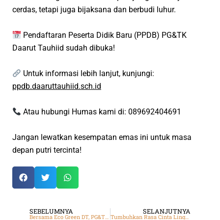
cerdas, tetapi juga bijaksana dan berbudi luhur.
Pendaftaran Peserta Didik Baru (PPDB)
PG
&
TK
Daarut Tauhiid
sudah dibuka!
Untuk informasi lebih lanjut, kunjungi:
ppdb.daaruttauhiid.sch.id
Atau hubungi Humas kami di: 089692404691
Jangan lewatkan kesempatan emas ini untuk masa
depan putri tercinta!
SEBELUMNYA
SELANJUTNYA
Bersama Eco Green DT, PG&TK Daarut Tauhiid Gelar Projek P5 Bertema
Tumbuhkan Rasa Cinta Lingkungan, PG&TK Daarut Tauhiid Serahkan Sampah ke Bank Sampah Eco Green