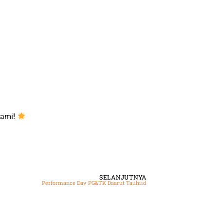
lami!
SELANJUTNYA
Performance Day PG&TK Daarut Tauhiid