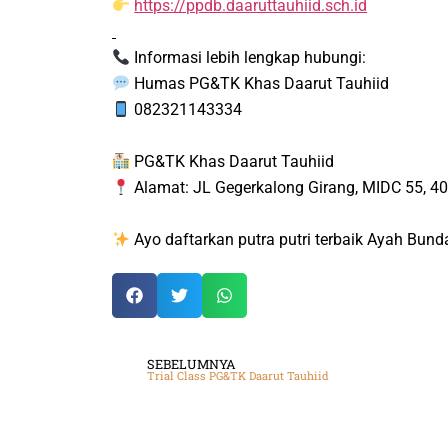
https://ppdb.daaruttauhiid.sch.id
Informasi lebih lengkap hubungi:
Humas PG&TK Khas Daarut Tauhiid
082321143334
PG&TK Khas Daarut Tauhiid
Alamat: JL Gegerkalong Girang, MIDC 55, 40
Ayo daftarkan putra putri terbaik Ayah Bunda
SEBELUMNYA
Trial Class PG&TK Daarut Tauhiid