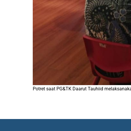
Potret saat PG&TK Daarut Tauhiid melaksanaka