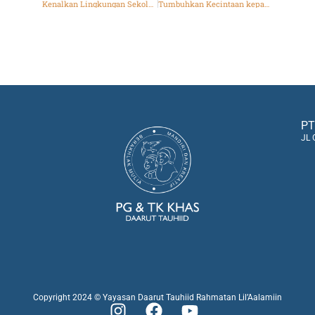
Kenalkan Lingkungan Sekolah, PG&TK Daarut Tauhiid Sukses Gelar Kegiatan Trial Class
Tumbuhkan Kecintaan kepada Allah, PG&TK Daarut Tauhiid Kenalkan Rukun Iman dan Rukun Islam Sejak Dini
PT
JL 
Copyright 2024 © Yayasan Daarut Tauhiid Rahmatan Lil’Aalamiin