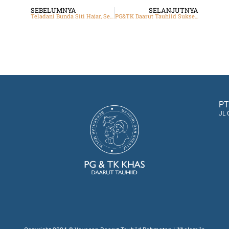
SEBELUMNYA
SELANJUTNYA
Teladani Bunda Siti Hajar, Sekolah Ibu PG&TK Daarut Tauhiid Tanamkan Nilai Ketangguhan
PG&TK Daarut Tauhiid Sukses Gelar Pentas Seni dan Pembagian Rapor, Ini Pesan Aa Gym!
PT
JL 