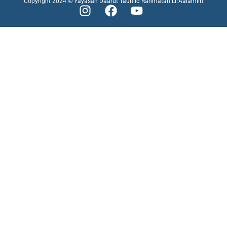
Copyright 2024 © Yayasan Daarut Tauhiid Rahmatan Lil’Aalamiin