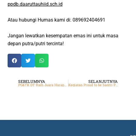
ppdb.daaruttauhiid.sch.id
Atau hubungi Humas kami di: 089692404691
Jangan lewatkan kesempatan emas ini untuk masa
depan putra/putri tercinta!
SEBELUMNYA
SELANJUTNYA
PG&TK DT Raih Juara Harapan 2 dalam Turnamen Catur Tingkat Nasional
Kegiatan Proud to be Santri PG&TK Daarut Tauhiid